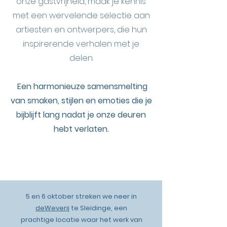
onze gastvrijheid, maak je kennis
met een wervelende selectie aan
artiesten en ontwerpers, die hun
inspirerende verhalen met je
delen.
Een harmonieuze samensmelting
van smaken, stijlen en emoties die je
bijblijft lang nadat je onze deuren
hebt verlaten.
5 en 6 oktober streken we neer in
deWeverij
te Sleidinge, een
prachtige locatie waar het werk van