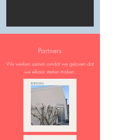
Partners
We werken samen omdat we geloven dat
we elkaar sterker maken.